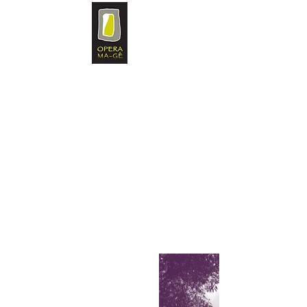
IMPRESA SOCIALE
Tel.
0184-054260
- Fax.
0184-
054261
E.Mail:
info@operamage.it
Sede Legale: Via Mameli 60/c,
Taggia (IM)
Stabilimento: Regione Prati
Pescine 88, Taggia (IM)