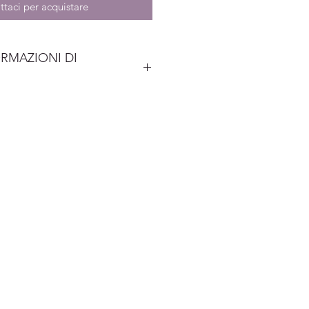
taci per acquistare
ORMAZIONI DI
 comunicati direttamente, una
reordine. In base ai quantitativi
 di venire incontro alle vostre
i di consegna saranno concordati
iesta preventivo. I relativi prezzi
ntistisca a Voi riservata verrà
 alle modalità di pagamento.