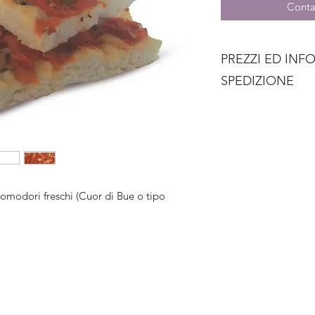
Contat
PREZZI ED INF
SPEDIZIONE
Il prezzi vi saranno
volta effettuato il p
richiesti, cercheremo
singole esigenze.
I quantitativi minim
al momento della rich
pomodori freschi (Cuor di Bue o tipo
dei prodotti e la sco
comunicata insieme