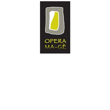
IMPRESA SOCIALE
Tel. 0184-054260 - Fax. 0184-054261
E.Mail:
info@operamage.it
Sede Legale: Via Mameli 60/c, Taggia (IM)
Stabilimento: Regione Prati Pescine 88, Taggia (IM)
hi siamo
Negozio
Antico di Taggia
Panacea
Vitruvio Cooperat